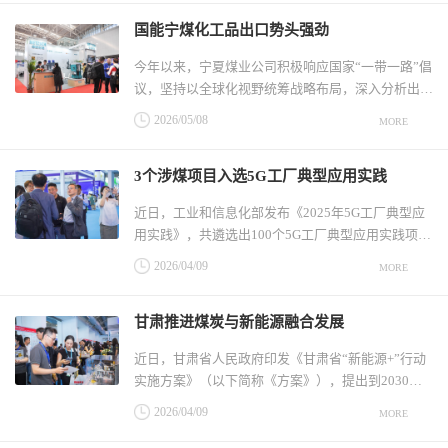
圆满收官，节省维修费用2亿余元，打破传统高成本
国能宁煤化工品出口势头强劲
升井检修固有模式，是践行四种经营理念的生动实
践，为行业大支架设备井下检修全生
今年以来，宁夏煤业公司积极响应国家“一带一路”倡
议，坚持以全球化视野统筹战略布局，深入分析出口
政策、定价机制及内外盘价差，在巩固现有市场的基
2026/05/08
MORE
础上，加快拓展东南亚、中亚等新兴市场，持续扩大
聚烯烃产品自营出口规模。截至目前，累计出口聚烯
3个涉煤项目入选5G工厂典型应用实践
烃产品4.26万吨，同比增长158%，出口规模与效益
同步提升，为中国能源化工
近日，工业和信息化部发布《2025年5G工厂典型应
用实践》，共遴选出100个5G工厂典型应用实践项
目。其中，新疆哈密三塘湖能源开发建设有限责任公
2026/04/09
MORE
司5G工厂、城山煤矿5G+智慧矿山、中安联合煤化有
限责任公司5G智慧工厂3个涉煤项目入选。新疆哈密
甘肃推进煤炭与新能源融合发展
三塘湖能源开发建设有限责任公司积极推进“5G+工
业互联网”融合应用，建成覆盖采掘
近日，甘肃省人民政府印发《甘肃省“新能源+”行动
实施方案》（以下简称《方案》），提出到2030
年，建成一批具有典型性、代表性的“新能源+”项
2026/04/09
MORE
目，集成融合成为新能源发展的重要方式，新能源装
机规模达到1.6亿千瓦，全省新增用电量需求主要由