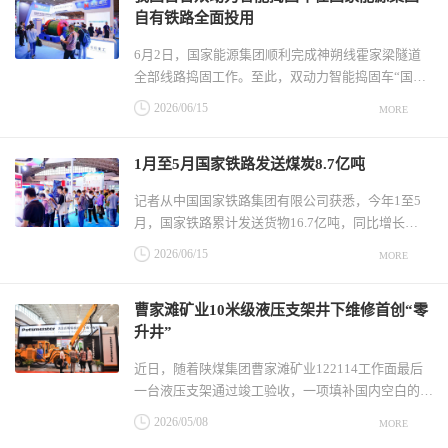
自有铁路全面投用
6月2日，国家能源集团顺利完成神朔线霍家梁隧道
全部线路捣固工作。至此，双动力智能捣固车“国能
奋进号”在集团自有铁路全面投入常态化应用。作为
2026/06/15
MORE
国内首款实现隧道全域作业的同类型装备，此次投用
标志着我国铁路隧道养护领域在高端化、智能化、绿
1月至5月国家铁路发送煤炭8.7亿吨
色化发展上取得重要进展。该设备由国家能源集团铁
路装备公司和中国铁建高新装
记者从中国国家铁路集团有限公司获悉，今年1至5
月，国家铁路累计发送货物16.7亿吨，同比增长
1.8%；日均装车18.63万车，同比增长2.8%，其中5
2026/06/15
MORE
月2日装车20.24万车，创单日装车历史新高。铁路部
门发挥中国多式联运发展联盟作用，大力发展铁水多
曹家滩矿业10米级液压支架井下维修首创“零
式联运，1至5月份国家铁路铁水联运量完成758万标
升井”
箱、同比增长11.0%，“一单制”物流
近日，随着陕煤集团曹家滩矿业122114工作面最后
一台液压支架通过竣工验收，一项填补国内空白的纪
录诞生了。118台10米级液压支架井下大修全面竣
2026/05/08
MORE
工，作为国内首创“零升井”检修模式，历时5个多月