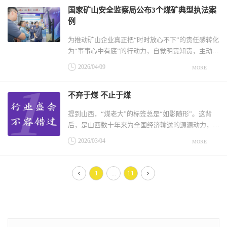
国家矿山安全监察局公布3个煤矿典型执法案
新增新能源发电满足，新能源利用率保持在合理水
例
平，全国重要的新能源及新能源装备
为推动矿山企业真正把“时时放心不下”的责任感转化
为“事事心中有底”的行动力，自觉明责知责，主动履
责尽责，切实保护矿工生命安全，国家矿山安全监察
2026/04/09
MORE
局近日公布了3个煤矿典型执法案例。案例1：2026
年1月，国家矿山安全监察局湖南局对某煤矿检查执
不弃于煤 不止于煤
法时，发现该矿存在采区未分区通风和采区专用回风
巷未贯穿整个采区等重大事
提到山西，“煤老大”的标签总是“如影随形”。这背
后，是山西数十年来为全国经济输送的源源动力，也
是其难以挣脱的路径依赖。然而，山西省2026年政
2026/03/04
MORE
府工作报告却亮出了一幅截然不同的图景——新能源
和清洁能源装机占比达到55.1%，首次超过煤电；智
能化煤矿达到400座，煤炭先进产能占比提高到
1
...
11
84%；五年生产原煤65亿吨，占全国
一页
一
页»