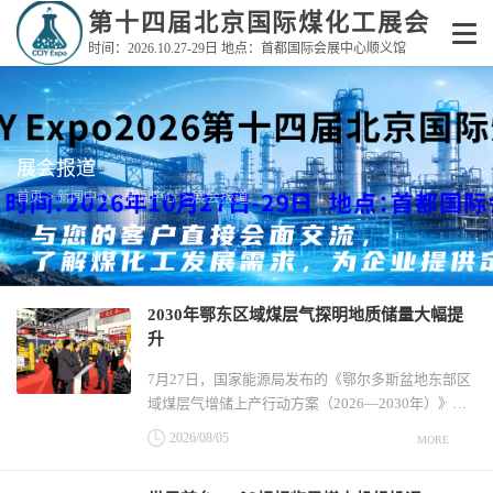
第十四届北京国际煤化工展会
时间：2026.10.27-29日 地点：首都国际会展中心顺义馆
展会报道
>
>
> 展会报道
首页
新闻中心
新闻中心
2030年鄂东区域煤层气探明地质储量大幅提
升
7月27日，国家能源局发布的《鄂尔多斯盆地东部区
域煤层气增储上产行动方案（2026—2030年）》指
出，“十五五”时期，鄂东区域煤层气基地全面提质增
2026/08/05
MORE
效，产能产量大幅提升，关键核心技术取得突破，发
展协同机制更加健全。2030年，鄂东区域煤层气探