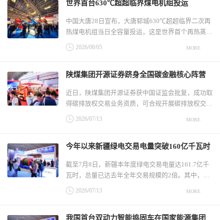
世界首台630℃超超临界煤电机组投运
明地质储量较“十四五”末增加6000亿立方米以上，
煤层气产量达到180亿立方米，
中国大唐28日宣布，大唐郓城630℃超超临界二次再
热煤电机组当日全容量投运，这是世界首个再热蒸汽
温度超过630℃、发电热效率突破50%的超超临界煤
2026/08/05
MORE
电项目，单台机组容量100万千瓦。中国大唐董事长
吕军表示，这一机组创造了同类型机组温度最高、压
陕煤集团开源证券跻身全国碳金融核心阵营
力最高、效率最高、供电煤耗最低的世界纪录，进一
步提高燃煤效率，降低度电耗煤
近日，陕煤集团开源证券获中国证监会批复，成功取
得碳排放权交易业务资质，可合规开展碳排放权交易
及各类绿色金融相关业务，实现了绿色金融业务的历
2026/07/13
MORE
史性跨越，跻身全国碳金融核心参与主体行列。这是
陕煤集团首个持牌碳金融服务平台，填补集团在碳金
今年以来新疆绿电交易电量突破160亿千瓦时
融领域的布局空白。开源证券是西北地区首批获此资
质的证券公司，体现了监管
截至7月8日，新疆本年度绿电交易电量达161.7亿千
瓦时，总量已达去年全年交易规模的2倍。其中，省
内绿电交易102.3亿千瓦时，同比增长414%，交易规
2026/07/13
MORE
模位居西北各省区首位；省间绿电交易59.4亿千瓦
时，同比增长41%，省内、省间绿电交易规模均创下
我国首台双动力智能捣固车在国家能源集团
历史同期新高。