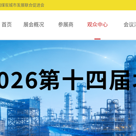
国煤炭城市发展联合促进会
首页
展会概况
参展商
观众中心
会议
煤化工展
信息
参观报名
展会影响力
申请展位
观众服务
概况
参展品牌
参观报名
展商分析
展位申请
展览优势
机构
展厅
参观报名
观众分析
展位价格
酒店住宿
安排
参展
买家
历届回顾
观众下载中心
细则
范围
须知
宣传推广
展会优势