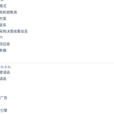
概况
商和销售商
方案
联系
采购决策收集信息
户
供应商
参展
会(多选)
邀请函
请函
志广告
索引擎