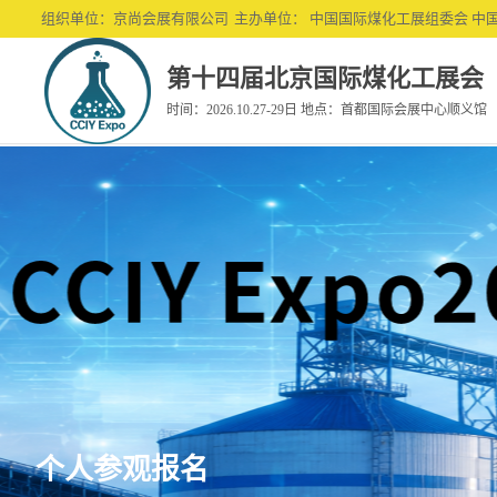
组织单位：京尚会展有限公司
主办单位： 中国国际煤化工展组委会 中
第十四届北京国际煤化工展会
时间：2026.10.27-29日 地点：首都国际会展中心顺义馆
关于
展商
免费
展会
历届
个人
组织
网上
团体
日程
为何
邀约
参展
参展
参观
个人参观报名