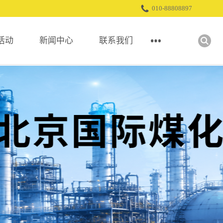
010-88808897
活动
新闻中心
联系我们
图片影集
展会回顾
展商服务
参观福利
展会报道
展会视频
参展下载中心
交通路线
行业资讯
精彩图片
展商登录
观众尊享礼遇
公司介绍
网上展厅
合作媒体