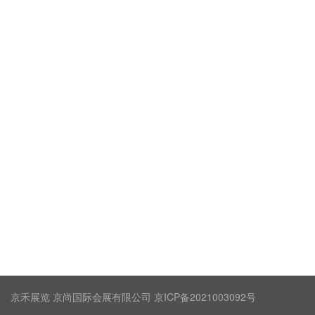
京禾展览 京尚国际会展有限公司 京ICP备2021003092号