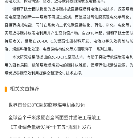
发电方式，探索清洁、高效、近零碳排放的煤炭发电新技术。
谢和平院士团队提出的近零碳排放直接煤燃料电池发电技术，探索煤炭
发电原理的创新——煤炭不再通过燃烧，而是通过氧化膜实现电化学氧化，
直接转换成电能，同时在系统内二氧化碳直接催化、转化、矿化、电化等，
实现近零碳排放发电利用并产生高价值产物。自2018年起，谢和平院士团队
持续攻关，相继在ZC-DCFC关键高性能材料开发、电池力学失效机制与防
治、煤燃料活化处理、电极微结构优化等方面取得了一系列进展。
本次研究成果所提出的ZC-DCFC原理技术，有助于突破传统煤炭发电利
用的固有局限，破解煤炭燃烧发电的碳排放难题，使煤转化成清洁能源，为
煤炭近零碳高效利用提供全新理论与技术支撑。
相关文章推荐
世界首台630℃超超临界煤电机组投运
全球首个千米级硬岩全断面竖井掘进工程竣工
《工业绿色低碳发展“十五五”规划》发布