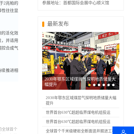
参展地址：首都国际会展中心顺义馆
于2兆帕的
择性往往显
最新发布
碳的活化效
性，并适用
调控合成气
持续推进相
2030年鄂东区域煤层气探明地质储量大
幅提升
2030年鄂东区域煤层气探明地质储量大幅
提升
世界首台630℃超超临界煤电机组投运
世界首台630℃超超临界煤电机组投运
的全球首个
全球首个千米级硬岩全断面竖井掘进工程