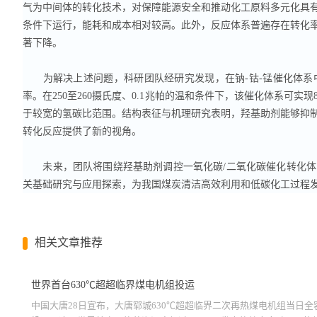
气为中间体的转化技术，对保障能源安全和推动化工原料多元化具有
条件下运行，能耗和成本相对较高。此外，反应体系普遍存在转化
著下降。
为解决上述问题，科研团队经研究发现，在钠-钴-锰催化体系
率。在250至260摄氏度、0.1兆帕的温和条件下，该催化体系可实
于较宽的氢碳比范围。结构表征与机理研究表明，羟基助剂能够抑
转化反应提供了新的视角。
未来，团队将围绕羟基助剂调控一氧化碳/二氧化碳催化转化体
关基础研究与应用探索，为我国煤炭清洁高效利用和低碳化工过程
相关文章推荐
世界首台630℃超超临界煤电机组投运
中国大唐28日宣布，大唐郓城630℃超超临界二次再热煤电机组当日全