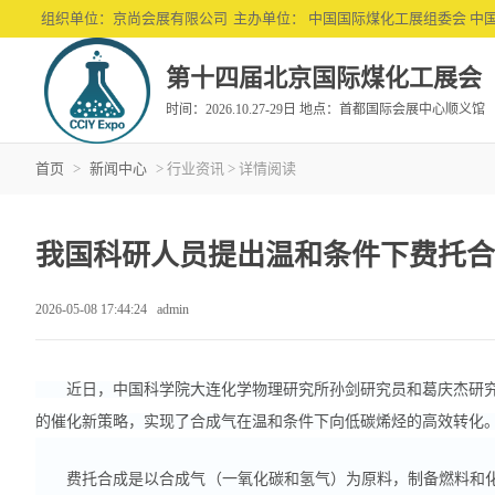
组织单位：京尚会展有限公司
主办单位： 中国国际煤化工展组委会 中
第十四届北京国际煤化工展会
时间：2026.10.27-29日 地点：首都国际会展中心顺义馆
首页
>
新闻中心
> 行业资讯 > 详情阅读
关于
展商
免费
展会
历届
个人
我国科研人员提出温和条件下费托合
组织
网上
团体
日程
为何
邀约
2026-05-08 17:44:24 admin
参展
参展
参观
近日，中国科学院大连化学物理研究所孙剑研究员和葛庆杰研究
的催化新策略，实现了合成气在温和条件下向低碳烯烃的高效转化。
费托合成是以合成气（一氧化碳和氢气）为原料，制备燃料和化学