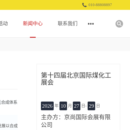
010-88808897
活动
新闻中心
联系我们
图片影集
展会回顾
展商服务
参观福利
展会报道
展会视频
参展下载中心
交通路线
行业资讯
精彩图片
展商登录
观众尊享礼遇
第十四届北京国际煤化工
公司介绍
网上展厅
合作媒体
展会
托合成体系
2026
10
27
29
年
月
日-
日
主办方：京尚国际会展有限
公司
发展以合成