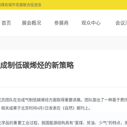
国煤炭城市发展联合促进会
首页
展会概况
参展商
观众中心
会议
煤化工展
信息
参观报名
展会影响力
申请展位
观众服务
概况
参展品牌
参观报名
展商分析
展位申请
展览优势
成制低碳烯烃的新策略
机构
展厅
参观报名
观众分析
展位价格
酒店住宿
安排
参展
买家
历届回顾
观众下载中心
细则
范围
须知
宣传推广
展会优势
员团队在合成气制低碳烯烃方面取得重要进展。团队提出了一种基于费
相关成果于北京时间4月1日发表在《自然》期刊上。
品的重要工业过程，我国能源结构具有“富煤、贫油、少气”的特点，