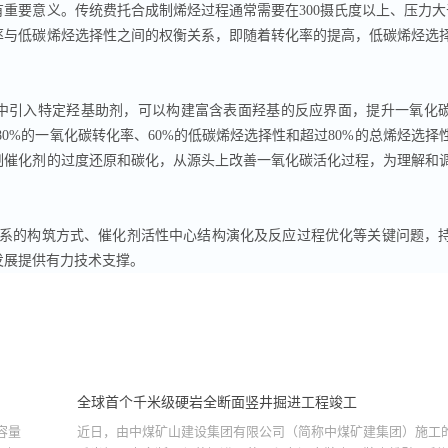
重要意义。传统费托合成制烯烃过程通常需要在300摄氏度以上、压力大
率与低碳烯烃选择性之间的权衡关系，即随着转化率的提高，低碳烯烃选
中引入特定羟基助剂，可以构建富含表面羟基的反应界面，提升一氧化
现80%的一氧化碳转化率、60%的低碳烯烃选择性和超过80%的总烯烃选择
制催化剂的过度还原和碳化，从源头上改善一氧化碳活化过程，为理解和
系的构筑方式、催化剂活性中心结构演化及反应过程优化等关键问题，
发展提供有力技术支撑。
全球首个千米级硬岩全断面竖井掘进工程竣工
容量
近日，由中煤矿山建设集团有限公司（简称中煤矿建集团）施工