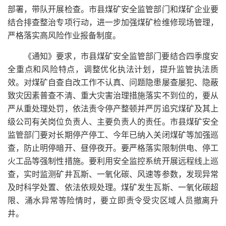
部署，带队开展检查。市县煤矿安全监管部门和煤矿企业要
结合排查整治专项行动，进一步加强煤矿检维修现场管理，
严格落实高风险作业报备制度。
《通知》要求，市县煤矿安全监管部门要结合四季度安
全重点和风险特点，调整优化执法计划，提升监管执法质
效。对煤矿自查自改工作不认真、问题隐患屡查屡犯、隐蔽
致灾因素普查不清、重大灾害治理措施落实不到位的，要从
严从重处理处罚，依法责令停产整顿并严厉追究煤矿及其上
级公司有关岗位负责人、主要负责人的责任。市县煤矿安全
监管部门要对长期停产停工、今年已纳入关闭煤矿等加强巡
查，防止明停暗开、昼停夜开。要严格落实限制供电、停工
火工品等强制性措施。要利用安全监控系统开展远程线上巡
查，实时监测矿井瓦斯、一氧化碳、风速等参数，发现异常
及时科学处置、依法依规处理。煤矿发生瓦斯、一氧化碳超
限、涌水异常等险情时，要立即责令受灾区域人员撤离升
井。