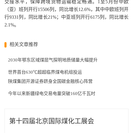
交接水平，保障跨境货物运输稳定畅通。1至5月份中欧
（亚）班列开行15506列，同比增长12.6%，其中中欧班列开
行9331列，同比增长21%；中亚班列开行6175列，同比增长
2.1%。
相关文章推荐
2030年鄂东区域煤层气探明地质储量大幅提升
世界首台630℃超超临界煤电机组投运
陕煤集团开源证券跻身全国碳金融核心阵营
今年以来新疆绿电交易电量突破160亿千瓦时
第十四届北京国际煤化工展会