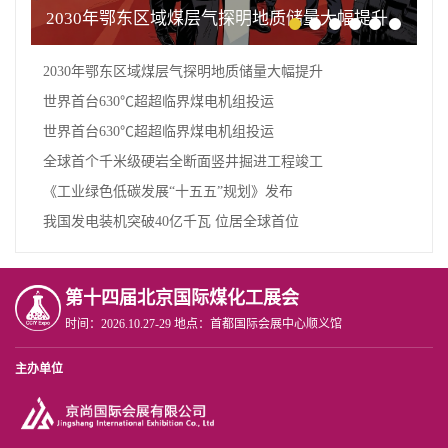
2030年鄂东区域煤层气探明地质储量大幅提升
2030年鄂东区域煤层气探明地质储量大幅提升
世界首台630℃超超临界煤电机组投运
世界首台630℃超超临界煤电机组投运
全球首个千米级硬岩全断面竖井掘进工程竣工
《工业绿色低碳发展“十五五”规划》发布
我国发电装机突破40亿千瓦 位居全球首位
第十四届北京国际煤化工展会
时间：2026.10.27-29 地点：首都国际会展中心顺义馆
主办单位